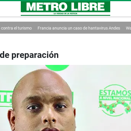
ncia anuncia un caso de hantavirus Andes
Washington extiende el cont
de preparación