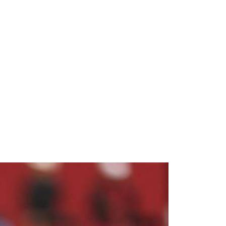
Space Playworld
Albrook Bowling