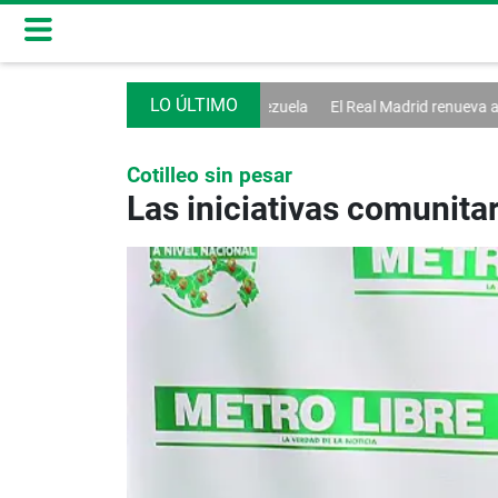
nician diálogo en Venezuela
El Real Madrid renueva a Vinícius hasta 2
Cotilleo sin pesar
Las iniciativas comunita