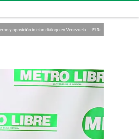
nician diálogo en Venezuela
El Real Madrid renueva a Vinícius hasta 2