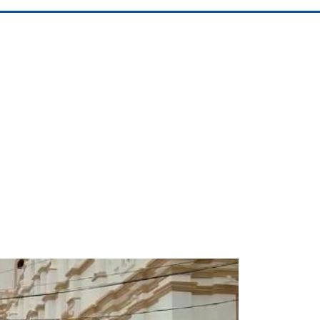
Space Playworld
Albrook Bowling