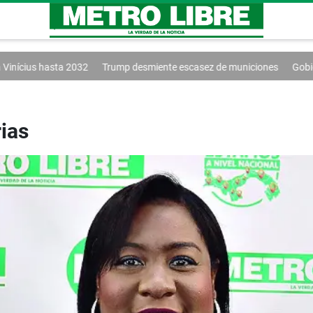
032
Trump desmiente escasez de municiones
Gobierno y oposición i
rias