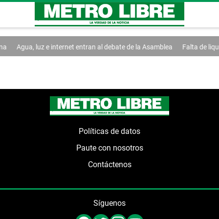
a
Agua, luz e internet entran al debate de la Asamblea
Falta de liqui
Políticas de datos
Paute con nosotros
Contáctenos
Síguenos