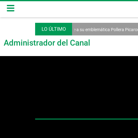
las MiPymes
Antón rendirá homenaje a su emblemática Pollera Picaron
Administrador del Canal