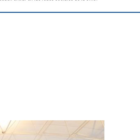
Space Playworld
Albrook Bowling