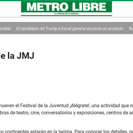
o de Trump a fiscal general anuncia un acuerdo
Berg sucederá a Don 
de la JMJ
ven el Festival de la Juventud ¡Alégrate!, una actividad que me
obras de teatro, cine, conversatorios y exposiciones, centros de 
co continentes estarán en la tarima. Para conocer los detalles, p