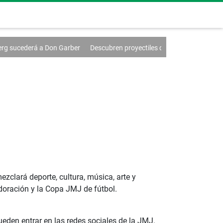
Garber
Descubren proyectiles de la Segunda Guerra Mundial
El cand
zclará deporte, cultura, música, arte y
adoración y la Copa JMJ de fútbol.
ueden entrar en las redes sociales de la JMJ.