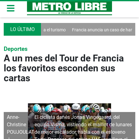
ecreto contra el turismo
Francia anuncia un caso de hantavirus Ande
Deportes
A un mes del Tour de Francia
los favoritos esconden sus
cartas
Anne-
El ciclista danés Jonas Vingegaard, del
Christine
equipo Visma, vistiendo el maillot de lunares
POUJOULAT
de mejor escalador, habla con el esloveno