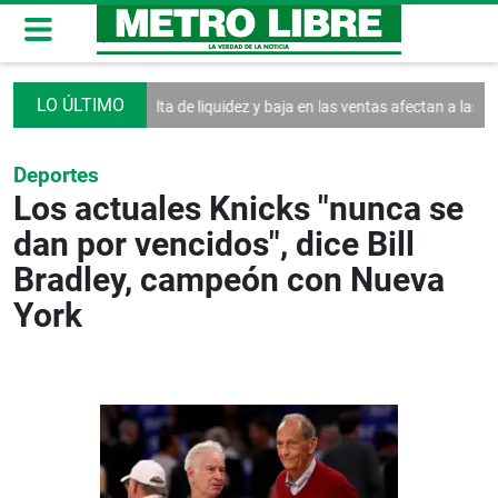
de la Asamblea
Falta de liquidez y baja en las ventas afectan a las MiP
Deportes
Los actuales Knicks "nunca se
dan por vencidos", dice Bill
Bradley, campeón con Nueva
York