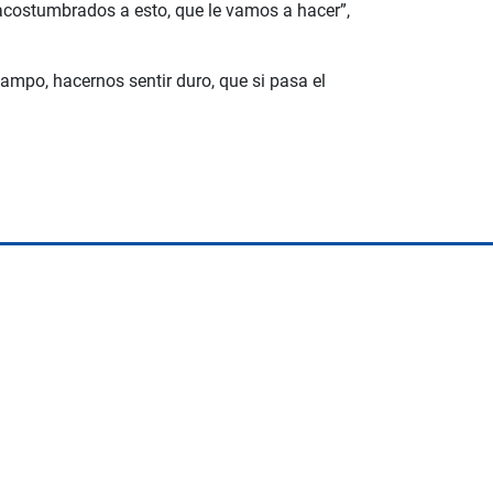
 acostumbrados a esto, que le vamos a hacer”,
ampo, hacernos sentir duro, que si pasa el
.
Space Playworld
Albrook Bowling