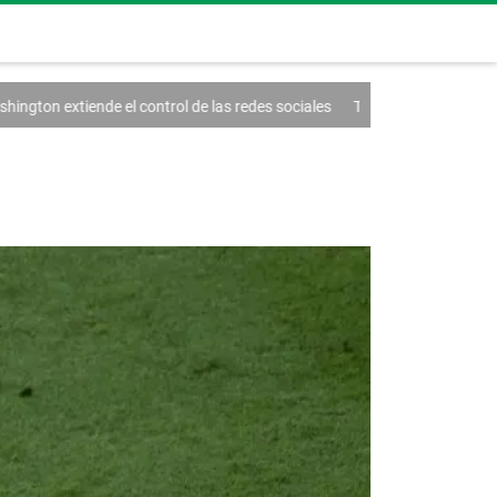
 el control de las redes sociales
Trump firma un decreto contra el tur