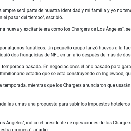
iempre será parte de nuestra identidad y mi familia y yo no ten
 el pasar del tiempo", escribió.
 nueva y excitante era como los Chargers de Los Ángeles", sen
 por algunos fanáticos. Un pequeño grupo lanzó huevos a la fach
iguió dos franquicias de NFL en un año después de más de dos
a temporada pasada. En negociaciones el año pasado para garan
ltimillonario estadio que se está construyendo en Inglewood, qu
a temporada, mientras que los Chargers anunciaron que usarán 
ada las urnas una propuesta para subir los impuestos hoteleros
a los Ángeles", indicó el presidente de operaciones de los Char
uestra promesa", añadió.