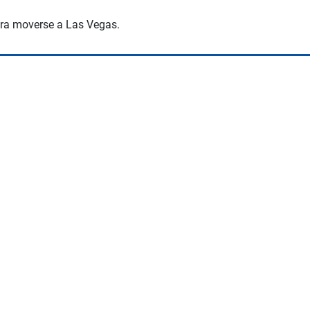
ara moverse a Las Vegas.
Space Playworld
Albrook Bowling