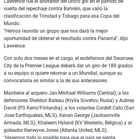
Lawrence fue el anotador del único gol en el partido de
vuelta del repechaje contra Bahréin, que valió la
clasificación de Trinidad y Tobago para esa Copa del
Mundo.
"Hemos reunido un grupo que nos dará la mejor
oportunidad de obtener el resultado contra Panamá", dijo
Lawrence.
Con solo dos meses en el cargo, el exdefensor del Swansea
City de la Premier League deberá dar un giro de 180 grados
a su equipo si quiere retornar a un Mundial, aunque su
convocatoria es similar a la de sus antecesores.
Mantiene al arquero Jan-Michael Williams (Central); a los
defensores Sheldon Bateau (Krylia Sovetov, Rusia) y Aubrey
David (PS Kemi/Finlandia); a los volantes Cordell Cato (San
Jose Earthquakes, MLS), Kevan George (Jacksonville
Armada, MLS), Khaleem Hyland (KV Westerlo, Bélgica) y al
goleador Kenwyne Jones (Atlanta United, MLS).
"Haremos todo lo posible para que el país se sienta