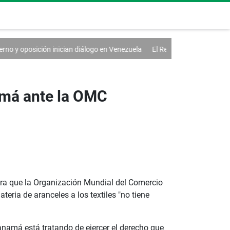
 diálogo en Venezuela
El Real Madrid renueva a Vinícius hasta 2032
amá ante la OMC
ara que la Organización Mundial del Comercio
ria de aranceles a los textiles "no tiene
namá está tratando de ejercer el derecho que