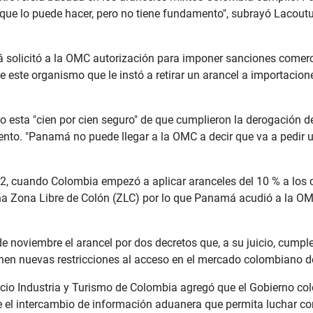
, que lo puede hacer, pero no tiene fundamento", subrayó Lacout
á solicitó a la OMC autorización para imponer sanciones comerc
 este organismo que le instó a retirar un arancel a importacione
 esta "cien por cien seguro" de que cumplieron la derogación de
iento. "Panamá no puede llegar a la OMC a decir que va a pedir 
12, cuando Colombia empezó a aplicar aranceles del 10 % a los c
 Zona Libre de Colón (ZLC) por lo que Panamá acudió a la OMC
 noviembre el arancel por dos decretos que, a su juicio, cumple
en nuevas restricciones al acceso en el mercado colombiano de
mercio Industria y Turismo de Colombia agregó que el Gobierno c
l intercambio de información aduanera que permita luchar cont