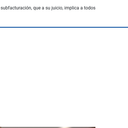
ubfacturación, que a su juicio, implica a todos
Space Playworld
Albrook Bowling