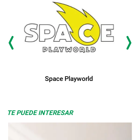
orld
Albrook Bowlin
TE PUEDE INTERESAR