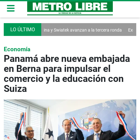
 militares
Svitolina y Swiatek avanzan a la tercera ronda
Exguerrill
Economía
Panamá abre nueva embajada
en Berna para impulsar el
comercio y la educación con
Suiza