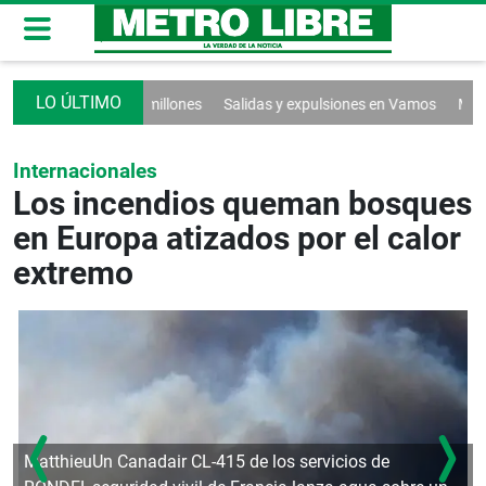
 los $1,200 millones
Salidas y expulsiones en Vamos
Más descuent
Internacionales
Los incendios queman bosques
en Europa atizados por el calor
extremo
Matthieu
Un Canadair CL-415 de los servicios de