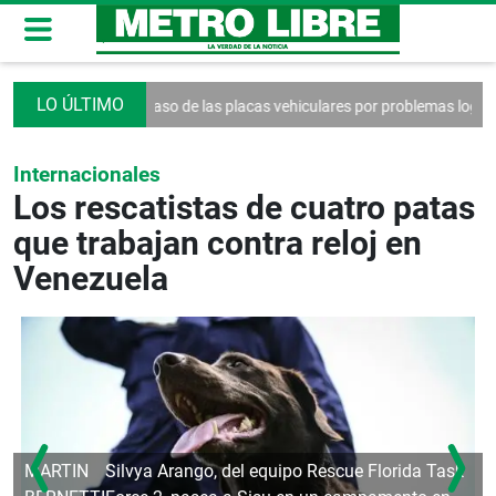
os
Retraso de las placas vehiculares por problemas logísticos
Presen
Internacionales
Los rescatistas de cuatro patas
que trabajan contra reloj en
Venezuela
MARTIN
Silvya Arango, del equipo Rescue Florida Task