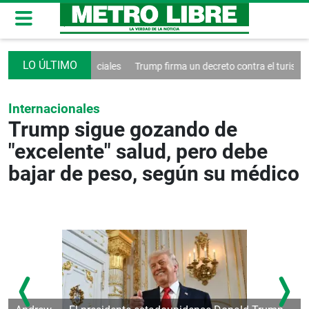
ol de las redes sociales
Trump firma un decreto contra el turismo
F
Internacionales
Trump sigue gozando de
"excelente" salud, pero debe
bajar de peso, según su médico