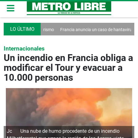
o contra el turismo
Francia anuncia un caso de hantavirus Andes
W
Internacionales
Un incendio en Francia obliga a
modificar el Tour y evacuar a
10.000 personas
Jc
Una nube de humo procedente de un incendio