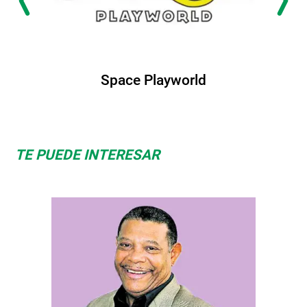
orld
Albrook Bowlin
TE PUEDE INTERESAR