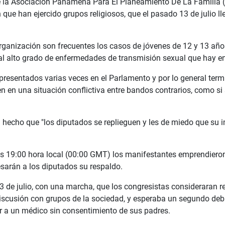
de la Asociación Panameña Para El Planeamiento De La Familia 
 que han ejercido grupos religiosos, que el pasado 13 de julio l
 organización son frecuentes los casos de jóvenes de 12 y 13 añ
l alto grado de enfermedades de transmisión sexual que hay en
presentados varias veces en el Parlamento y por lo general term
en una situación conflictiva entre bandos contrarios, como si s
a hecho que "los diputados se replieguen y les de miedo que su 
as 19:00 hora local (00:00 GMT) los manifestantes emprendiero
sarán a los diputados su respaldo.
3 de julio, con una marcha, que los congresistas consideraran re
scusión con grupos de la sociedad, y esperaba un segundo debat
r a un médico sin consentimiento de sus padres.