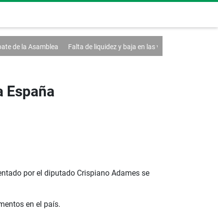
Falta de liquidez y baja en las ventas afectan a las MiPymes
Antón re
ía España
sentado por el diputado Crispiano Adames se
mentos en el país.