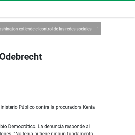
el control de las redes sociales
Trump firma un decreto contra el turi
 Odebrecht
nisterio Público contra la procuradora Kenia
mbio Democrático. La denuncia responde al
llones. “No tenía ni tiene ningún fundamento