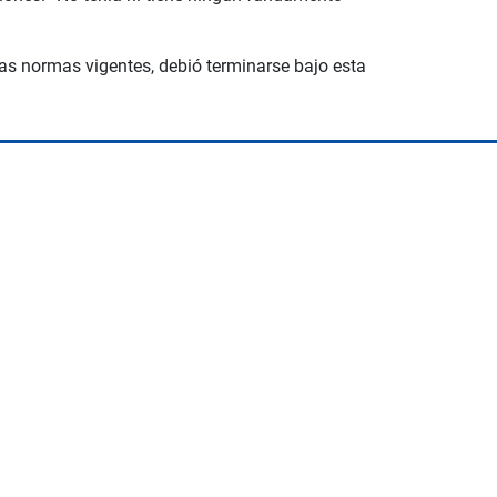
las normas vigentes, debió terminarse bajo esta
Space Playworld
Albrook Bowling