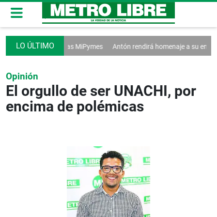
 ventas afectan a las MiPymes
Antón rendirá homenaje a su emblemátic
Opinión
El orgullo de ser UNACHI, por
encima de polémicas