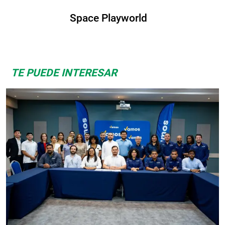
orld
Albrook Bowlin
TE PUEDE INTERESAR