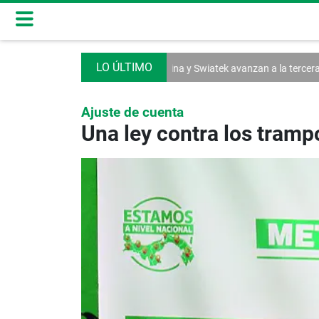
cios militares
Svitolina y Swiatek avanzan a la tercera ronda
Exguerr
Ajuste de cuenta
Una ley contra los tram