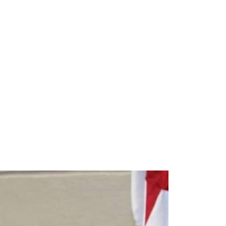
Space Playworld
Albrook Bowling