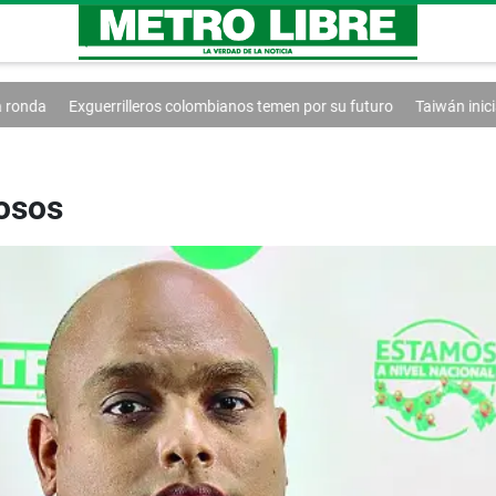
illeros colombianos temen por su futuro
Taiwán inicia ejercicios milita
posos