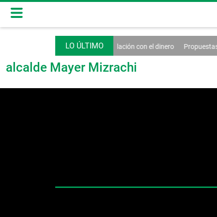
nta una guía sencilla para sanar la relación con el dinero
Propuestas bu
alcalde Mayer Mizrachi