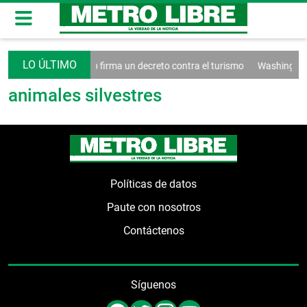
redes sociales
Trump firma un decreto contra el turismo
Washington e
animales silvestres
Políticas de datos
Paute con nosotros
Contáctenos
Síguenos