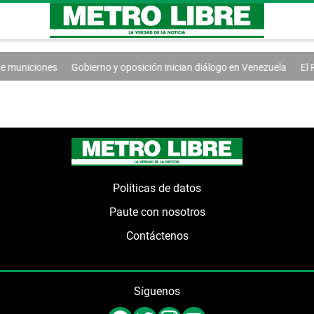
 municiones
Gobierno y oposición inician diálogo en Venezuela
El R
Políticas de datos
Paute con nosotros
Contáctenos
Síguenos