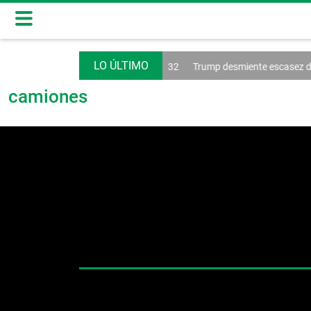
eal Madrid renueva a Vinícius hasta 2032
Trump desmiente escasez de
camiones