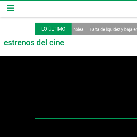
 e internet entran al debate de la Asamblea
Falta de liquidez y baja e
estrenos del cine