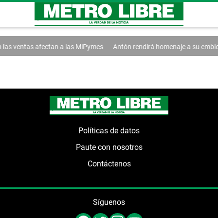
n las ventas afectan a las MiPymes
Antón rendirá homenaje a su emblem
Políticas de datos
Paute con nosotros
Contáctenos
Síguenos