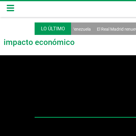
bierno y oposición inician diálogo en Venezuela
El Real Madrid renueva
impacto económico