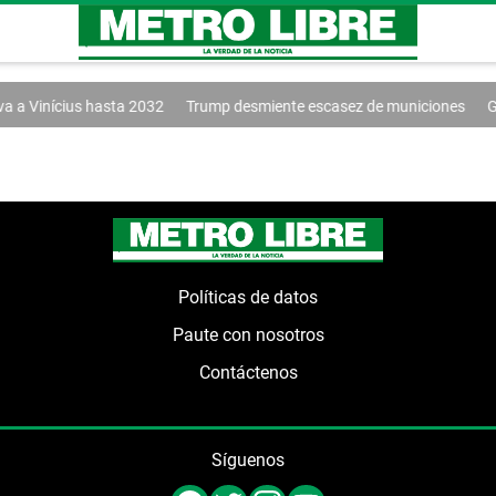
 a Vinícius hasta 2032
Trump desmiente escasez de municiones
Go
Políticas de datos
Paute con nosotros
Contáctenos
Síguenos