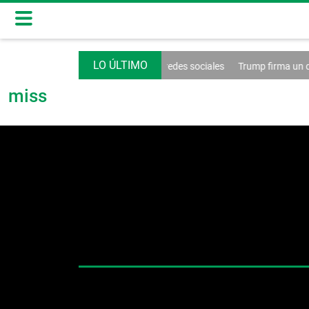
Washington extiende el control de las redes sociales
Trump firma un dec
miss