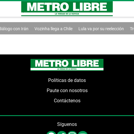
álogo con Irán
Vozinha llega a Chile
Lula va por su reelección
Tru
Políticas de datos
Paute con nosotros
Contáctenos
Síguenos