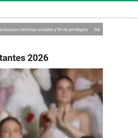
in de privilegios
Retraso de las placas vehiculares por problemas logí
utantes 2026