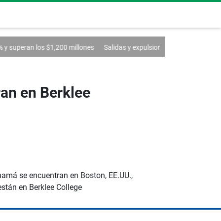
1,200 millones
Salidas y expulsiones en Vamos
Más descuentos par
an en Berklee
anamá se encuentran en Boston, EE.UU.,
están en Berklee College