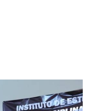
Space Playworld
Albrook Bowling