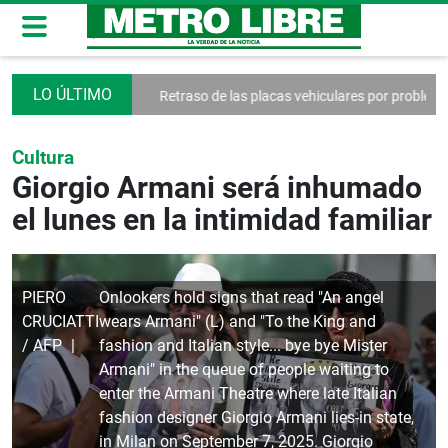
in de privilegios
Retraso de las placas vehiculares por problemas logí
Cultura
Giorgio Armani será inhumado
el lunes en la intimidad familiar
PIERO
Onlookers hold signs that read "An angel
CRUCIATTI
wears Armani" (L) and "To the King and
/ AFP
fashion and Italian style... bye bye Mister
Armani" in the queue of people waiting to
enter the Armani Theatre where late Italian
fashion designer Giorgio Armani lies-in state,
in Milan on September 7, 2025. Giorgio