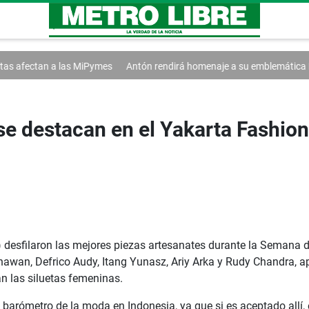
 MiPymes
Antón rendirá homenaje a su emblemática Pollera Picarona
se destacan en el Yakarta Fashio
 desfilaron las mejores piezas artesanates durante la Semana 
wan, Defrico Audy, Itang Yunasz, Ariy Arka y Rudy Chandra, apo
n las siluetas femeninas.
 barómetro de la moda en Indonesia, ya que si es aceptado allí, 