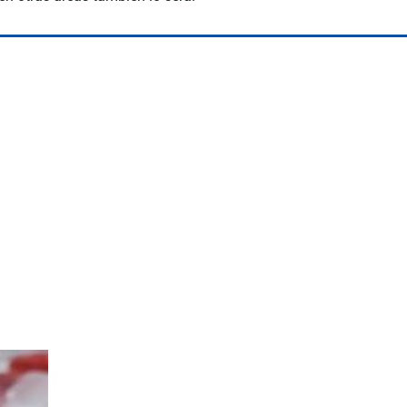
Space Playworld
Albrook Bowling