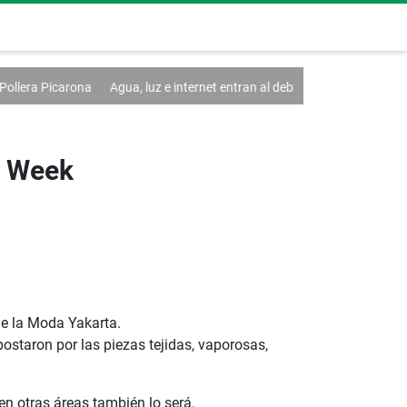
Agua, luz e internet entran al debate de la Asamblea
Falta de liquidez
n Week
de la Moda Yakarta.
staron por las piezas tejidas, vaporosas,
en otras áreas también lo será.