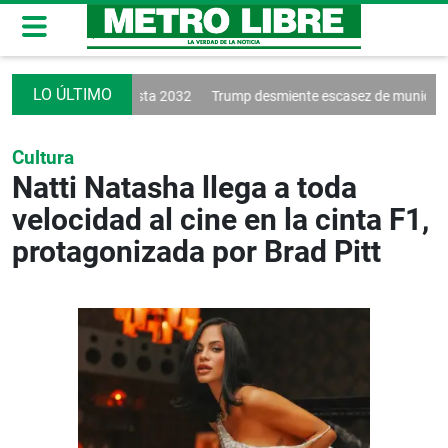
 a Vinícius hasta 2032
Trump desmiente escasez de municiones
Gob
Cultura
Natti Natasha llega a toda
velocidad al cine en la cinta F1,
protagonizada por Brad Pitt