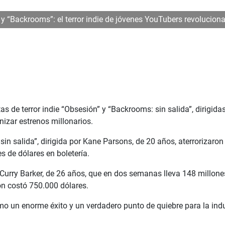
y “Backrooms”: el terror indie de jóvenes YouTubers revoluciona 
s de terror indie “Obsesión” y “Backrooms: sin salida”, dirigida
izar estrenos millonarios.
 sin salida”, dirigida por Kane Parsons, de 20 años, aterrorizar
s de dólares en boletería.
e Curry Barker, de 26 años, que en dos semanas lleva 148 millon
ón costó 750.000 dólares.
 un enorme éxito y un verdadero punto de quiebre para la indust