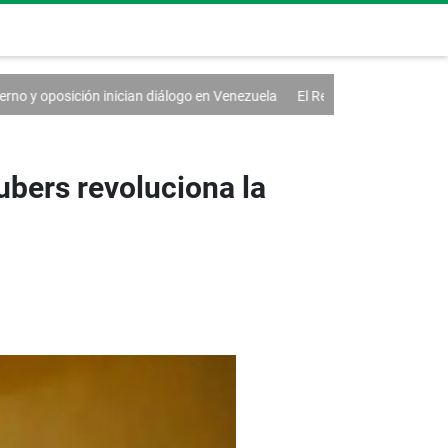
inician diálogo en Venezuela
El Real Madrid renueva a Vinícius hasta 
ubers revoluciona la