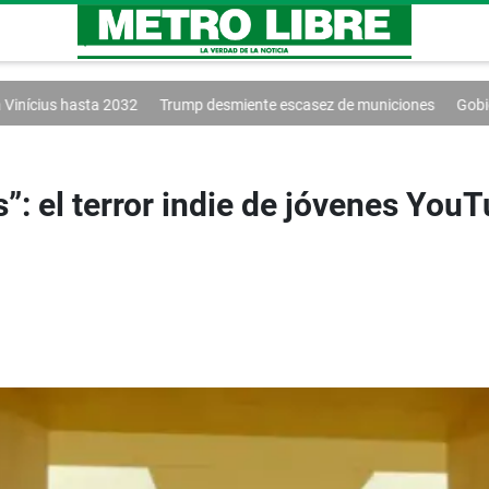
2032
Trump desmiente escasez de municiones
Gobierno y oposición 
: el terror indie de jóvenes YouT