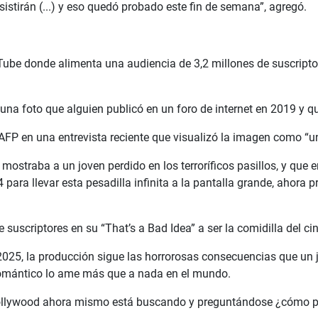
istirán (...) y eso quedó probado este fin de semana”, agregó.
be donde alimenta una audiencia de 3,2 millones de suscriptor
na foto que alguien publicó en un foro de internet en 2019 y qu
 AFP en una entrevista reciente que visualizó la imagen como “u
 mostraba a un joven perdido en los terroríficos pasillos, y que
 para llevar esta pesadilla infinita a la pantalla grande, ahora 
e suscriptores en su “That’s a Bad Idea” a ser la comidilla del c
 2025, la producción sigue las horrorosas consecuencias que un j
 romántico lo ame más que a nada en el mundo.
llywood ahora mismo está buscando y preguntándose ¿cómo pod