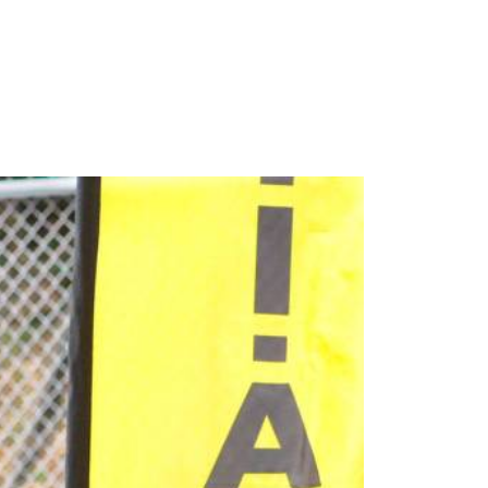
Space Playworld
Albrook Bowling