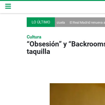
inician diálogo en Venezuela
El Real Madrid renueva a Vinícius hasta 
Cultura
“Obsesión” y “Backrooms”
taquilla