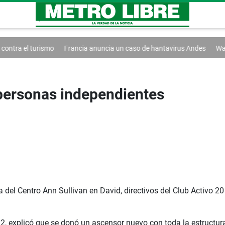
mo
Francia anuncia un caso de hantavirus Andes
Washington extiende
personas independientes
 del Centro Ann Sullivan en David, directivos del Club Activo 2
012, explicó que se donó un ascensor nuevo con toda la estructu