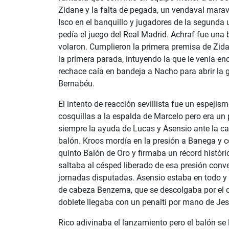
Zidane y la falta de pegada, un vendaval marav
Isco en el banquillo y jugadores de la segunda
pedía el juego del Real Madrid. Achraf fue una ba
volaron. Cumplieron la primera premisa de Zidan
la primera parada, intuyendo la que le venía e
rechace caía en bandeja a Nacho para abrir la 
Bernabéu.
El intento de reacción sevillista fue un espejis
cosquillas a la espalda de Marcelo pero era un 
siempre la ayuda de Lucas y Asensio ante la ca
balón. Kroos mordía en la presión a Banega y c
quinto Balón de Oro y firmaba un récord histór
saltaba al césped liberado de esa presión con
jornadas disputadas. Asensio estaba en todo y
de cabeza Benzema, que se descolgaba por el ce
doblete llegaba con un penalti por mano de Je
Rico adivinaba el lanzamiento pero el balón se 