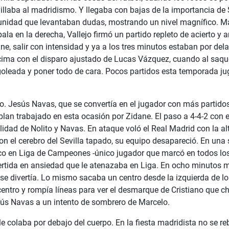
illaba al madridismo. Y llegaba con bajas de la importancia de
 unidad que levantaban dudas, mostrando un nivel magnífico. Ma
la en la derecha, Vallejo firmó un partido repleto de acierto y a
e, salir con intensidad y ya a los tres minutos estaban por del
ncima con el disparo ajustado de Lucas Vázquez, cuando al saqu
goleada y poner todo de cara. Pocos partidos esta temporada jug
mo. Jesús Navas, que se convertía en el jugador con más partidos 
plan trabajado en esta ocasión por Zidane. El paso a 4-4-2 con 
lidad de Nolito y Navas. En ataque voló el Real Madrid con la a
on el cerebro del Sevilla tapado, su equipo desapareció. En una
ico en Liga de Campeones -único jugador que marcó en todos los 
vertida en ansiedad que le atenazaba en Liga. En ocho minutos 
 se divertía. Lo mismo sacaba un centro desde la izquierda de 
ntro y rompía líneas para ver el desmarque de Cristiano que chu
sús Navas a un intento de sombrero de Marcelo.
le colaba por debajo del cuerpo. En la fiesta madridista no se r