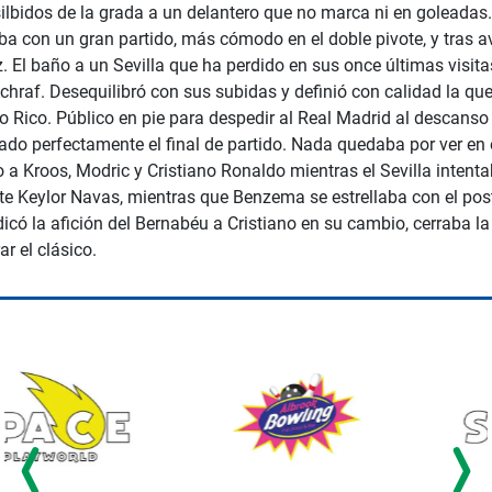
ilbidos de la grada a un delantero que no marca ni en goleadas. 
a con un gran partido, más cómodo en el doble pivote, y tras a
 El baño a un Sevilla que ha perdido en sus once últimas visita
hraf. Desequilibró con sus subidas y definió con calidad la que
Rico. Público en pie para despedir al Real Madrid al descanso t
o perfectamente el final de partido. Nada quedaba por ver en 
a Kroos, Modric y Cristiano Ronaldo mientras el Sevilla intentaba
e Keylor Navas, mientras que Benzema se estrellaba con el poste
có la afición del Bernabéu a Cristiano en su cambio, cerraba la
r el clásico.