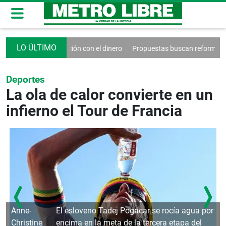
ara sanar la relación con el dinero
Propuestas buscan reformas sociales 
Deportes
La ola de calor convierte en un
infierno el Tour de Francia
Anne-
El esloveno Tadej Pogacar se rocía agua por
Christine
encima en la meta de la tercera etapa del