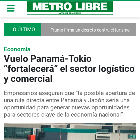
des sociales
Trump firma un decreto contra el turismo
Francia anun
Economía
Vuelo Panamá-Tokio
“fortalecerá” el sector logístico
y comercial
Empresarios aseguran que “la posible apertura de
una ruta directa entre Panamá y Japón sería una
oportunidad para generar nuevas oportunidades
para sectores clave de la economía nacional”