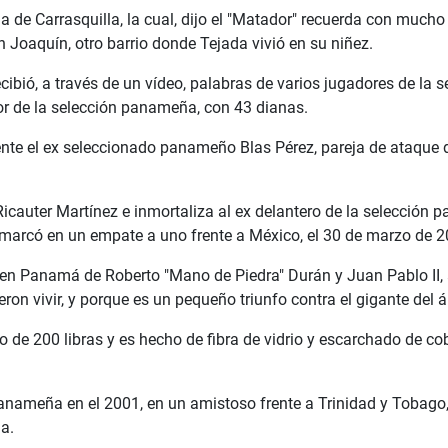
a de Carrasquilla, la cual, dijo el "Matador" recuerda con mucho
n Joaquín, otro barrio donde Tejada vivió en su niñez.
ecibió, a través de un vídeo, palabras de varios jugadores de la
r de la selección panameña, con 43 dianas.
ente el ex seleccionado panameño Blas Pérez, pareja de ataque d
icauter Martínez e inmortaliza al ex delantero de la selección
 marcó en un empate a uno frente a México, el 30 de marzo de 2
 en Panamá de Roberto "Mano de Piedra" Durán y Juan Pablo II
on vivir, y porque es un pequeño triunfo contra el gigante del 
o de 200 libras y es hecho de fibra de vidrio y escarchado de co
nameña en el 2001, en un amistoso frente a Trinidad y Tobago, y
ia.