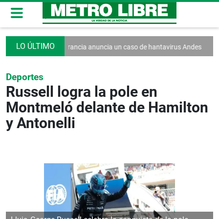
tra el turismo
Francia anuncia un caso de hantavirus Andes
Washin
Deportes
Russell logra la pole en
Montmeló delante de Hamilton
y Antonelli