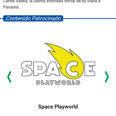
Carlos Varela, la última actividad oficial de su visita a
Panamá.
Contenido Patrocinado
d
Albrook Bowling