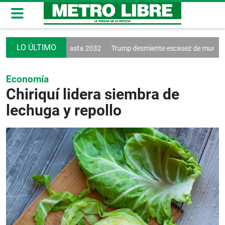
a a Vinícius hasta 2032
Trump desmiente escasez de municiones
Go
Economía
Chiriquí lidera siembra de
lechuga y repollo