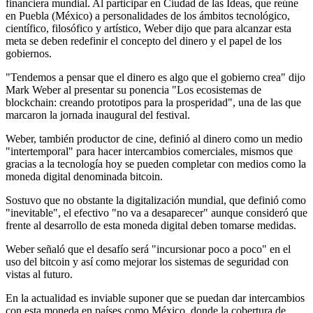
financiera mundial. Al participar en Ciudad de las Ideas, que reúne
en Puebla (México) a personalidades de los ámbitos tecnológico,
científico, filosófico y artístico, Weber dijo que para alcanzar esta
meta se deben redefinir el concepto del dinero y el papel de los
gobiernos.
"Tendemos a pensar que el dinero es algo que el gobierno crea" dijo
Mark Weber al presentar su ponencia "Los ecosistemas de
blockchain: creando prototipos para la prosperidad", una de las que
marcaron la jornada inaugural del festival.
Weber, también productor de cine, definió al dinero como un medio
"intertemporal" para hacer intercambios comerciales, mismos que
gracias a la tecnología hoy se pueden completar con medios como la
moneda digital denominada bitcoin.
Sostuvo que no obstante la digitalización mundial, que definió como
"inevitable", el efectivo "no va a desaparecer" aunque consideró que
frente al desarrollo de esta moneda digital deben tomarse medidas.
Weber señaló que el desafío será "incursionar poco a poco" en el
uso del bitcoin y así como mejorar los sistemas de seguridad con
vistas al futuro.
En la actualidad es inviable suponer que se puedan dar intercambios
con esta moneda en países como México, donde la cobertura de