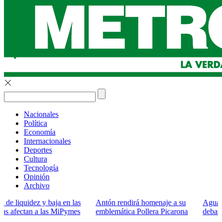
Nacionales
Política
Economía
Internacionales
Deportes
Cultura
Tecnología
Opinión
Archivo
idez y baja en las
Antón rendirá homenaje a su
Agua, luz e int
an a las MiPymes
emblemática Pollera Picarona
debate de la A