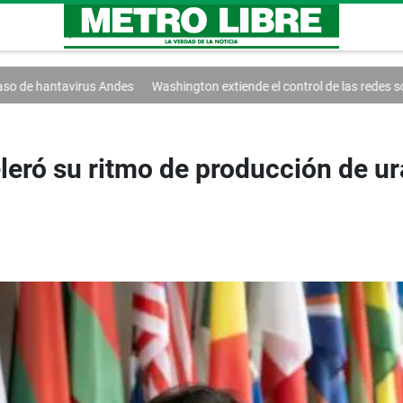
us Andes
Washington extiende el control de las redes sociales
Trump 
eleró su ritmo de producción de u