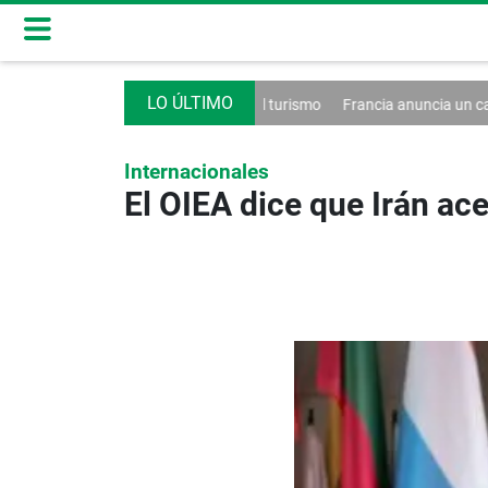
ma un decreto contra el turismo
Francia anuncia un caso de hantavir
Internacionales
El OIEA dice que Irán ac