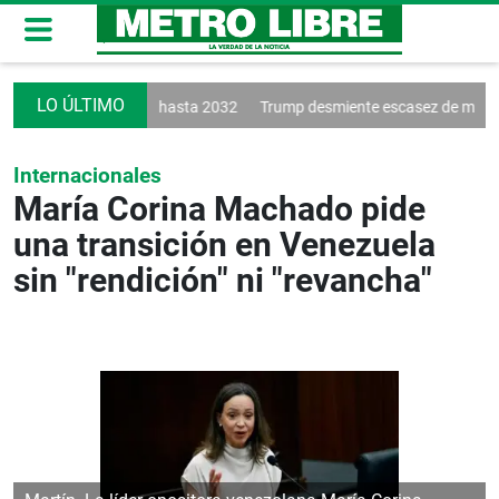
d renueva a Vinícius hasta 2032
Trump desmiente escasez de municio
Internacionales
María Corina Machado pide
una transición en Venezuela
sin "rendición" ni "revancha"