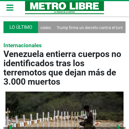
ol de las redes sociales
Trump firma un decreto contra el turismo
F
Internacionales
Venezuela entierra cuerpos no
identificados tras los
terremotos que dejan más de
3.000 muertos