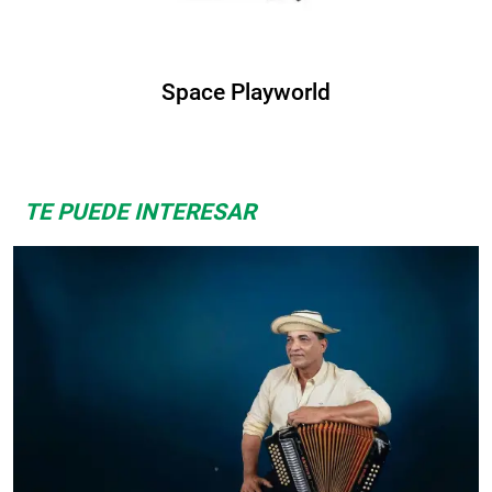
world
Albrook Bowli
TE PUEDE INTERESAR