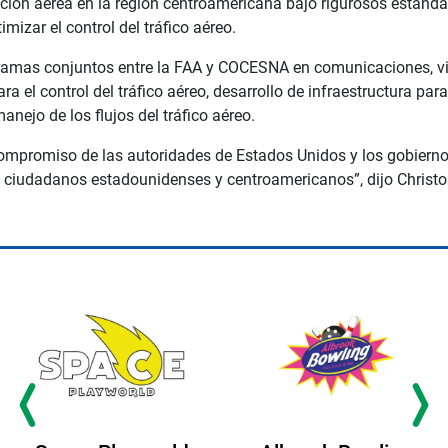
ción aérea en la región centroamericana bajo rigurosos estándare
izar el control del tráfico aéreo.
ramas conjuntos entre la FAA y COCESNA en comunicaciones, vig
a el control del tráfico aéreo, desarrollo de infraestructura par
anejo de los flujos del tráfico aéreo.
compromiso de las autoridades de Estados Unidos y los gobiern
s ciudadanos estadounidenses y centroamericanos”, dijo Christop