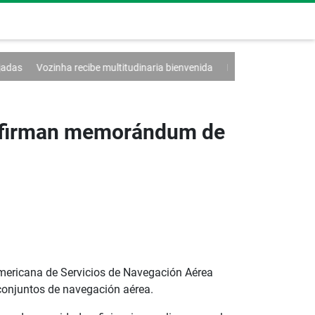
cibe multitudinaria bienvenida
El volcán en Guatemala reduce su activ
a firman memorándum de
americana de Servicios de Navegación Aérea
onjuntos de navegación aérea.