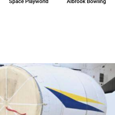
Albrook Bowling
Space Playworld