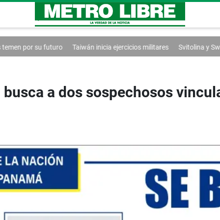
uturo
Taiwán inicia ejercicios militares
Svitolina y Swiatek avanzan a 
to busca a dos sospechosos vincul