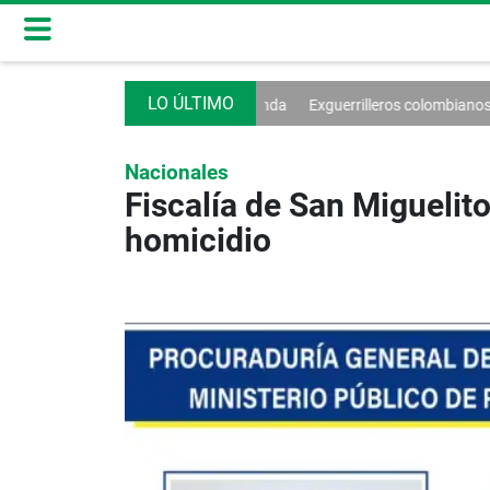
 avanzan a la tercera ronda
Exguerrilleros colombianos temen por su f
Nacionales
Fiscalía de San Migueli
homicidio