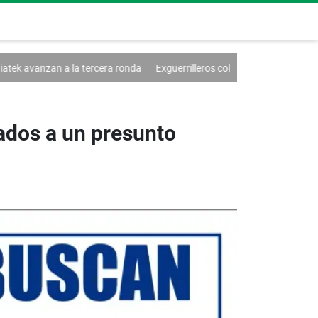
la tercera ronda
Exguerrilleros colombianos temen por su futuro
ados a un presunto