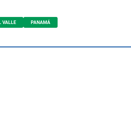
L VALLE
PANAMÁ
Albrook Bowling